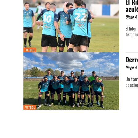
El R
azul
Diego A.
El líde
tempor
FUTBOL
Derr
Diego A.
Un tan
FUTBOL