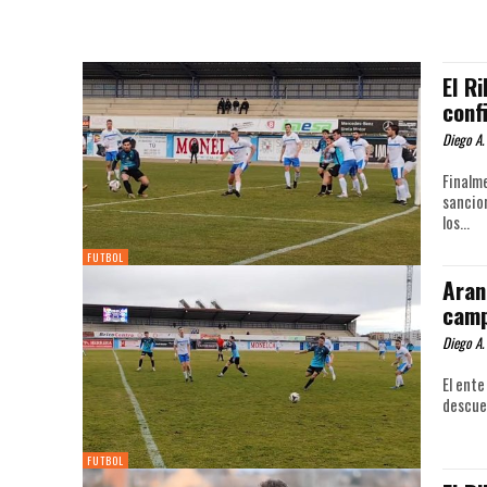
El R
conf
Diego A.
Finalm
sancion
los...
FUTBOL
Aran
camp
Diego A.
El ente
descuen
FUTBOL