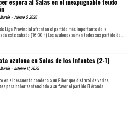
iber espera al Salas en el inexpugnable feudo
ón
 Martín
-
febrero 5, 2026
r de Liga Provincial afrontan el partido más importante de la
ada este sábado (16:30 h) Los azulones suman todos sus partido de...
ota azulona en Salas de los Infantes (2-1)
 Martín
-
octubre 11, 2025
to en el descuento condena a un Riber que disfrutó de varias
ocasiones para haber sentenciado a su favor el partido El Aranda...